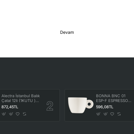
Devam
Alectra İstanbul Balık
BONNA BNC 01
Çatal 12li (1KUTU )
ESP-F ESPRESSO
ALC-069
FİNCANI 70CC ( 6
872,45TL
596,08TL
ADET ) ALC-364