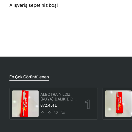
Alışveriş sepetiniz boş!
En Çok Görüntülenen
ALECTRA YILDIZ
(RÜYA) BALIK BIÇAK
12'Lİ (1 KUTU) -ALC
872,45TL
086