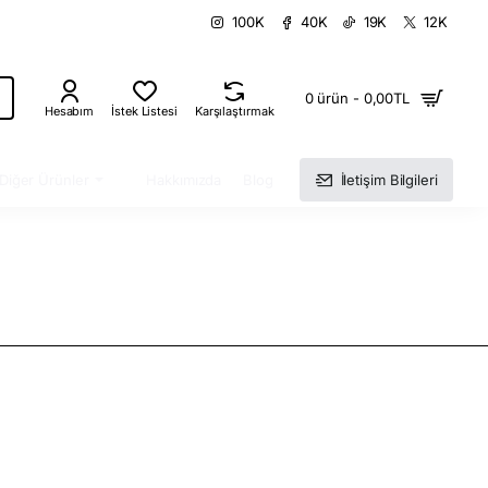
100K
40K
19K
12K
0 ürün - 0,00TL
Hesabım
İstek Listesi
Karşılaştırmak
Diğer Ürünler
Hakkımızda
Blog
İletişim Bilgileri
 sunumlar üreten firmalar bu konuda göz zevkine hitap eden bu ürünleri kullanımı ile kolaylık sağlamaktadır. En
 gibi markaların sunumlarını sitemizden ziyaret edip bakabilirsiniz. Fiyatlar ve kargo takipleri gibi daha bir