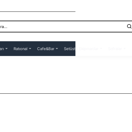
arı
Ratıonal
Cafe&Bar
Setüstü Ekipmanlar
Sofralar
ya başladı. Bu sunumların daha dikkat çekici olması için sunum kalitesini daha da özelleştirdiler. Sizler için daha iyi
yi dizaynı ve kendinize en uygun olan sunumu seçebilirsiniz. Bu konuda bir çok marka ürünleri üretmektedir. Lav, Bonna