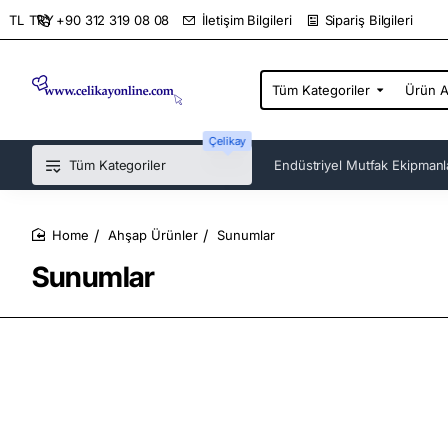
+90 312 319 08 08
İletişim Bilgileri
Sipariş Bilgileri
TL
TRY
Tüm Kategoriler
Ürün
Ara...
Çelikay
Tüm Kategoriler
Endüstriyel Mutfak Ekipmanl
Ahşap Ürünler
Sunumlar
home
Sunumlar
Sunumların kullanımı için ne gereklidir? Fiyatları pahalı mıdır? Sunumlar bu aralar gerçekten ilgi çekici olma
çok kullanan yerler ise restoran, yemek yerleri, oteller gibi bir çok yerde kullanılmaktadır.
Sunumlar
için en i
çok şeyin incelemesi siteden bakılabilir.