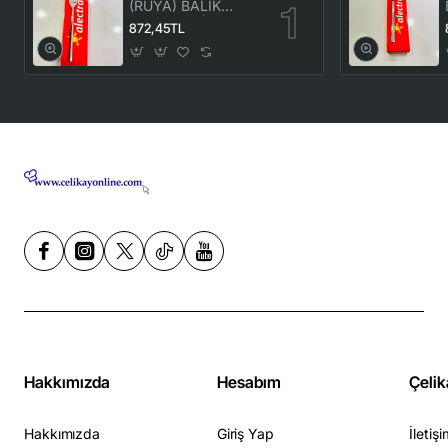
(RÜYA) BALIK
BIÇAK 12'Lİ (1
872,45TL
KUTU) -ALC 086
Hakkımızda
Hesabım
Çelik
Hakkımızda
Giriş Yap
İletişi