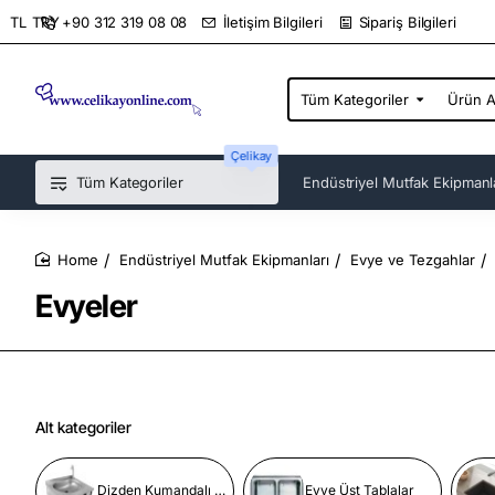
+90 312 319 08 08
İletişim Bilgileri
Sipariş Bilgileri
TL
TRY
Tüm Kategoriler
Ürün
Ara...
Çelikay
Tüm Kategoriler
Endüstriyel Mutfak Ekipmanl
Endüstriyel Mutfak Ekipmanları
Evye ve Tezgahlar
home
Evyeler
Alt kategoriler
Dizden Kumandalı Evyeler
Evye Üst Tablalar