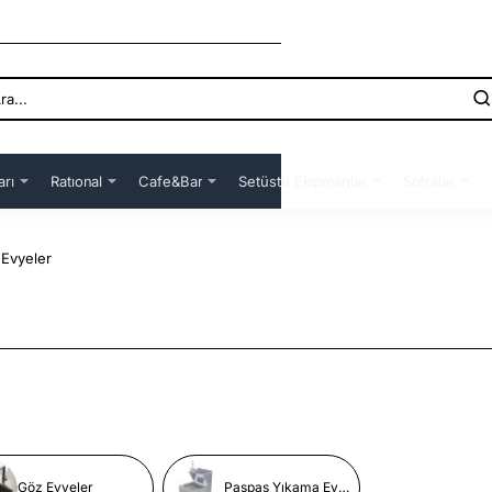
arı
Ratıonal
Cafe&Bar
Setüstü Ekipmanlar
Sofralar
Evyeler
Göz Evyeler
Paspas Yıkama Evyeleri