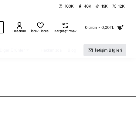
100K
40K
19K
12K
0 ürün - 0,00TL
Hesabım
İstek Listesi
Karşılaştırmak
Diğer Ürünler
Hakkımızda
Blog
İletişim Bilgileri