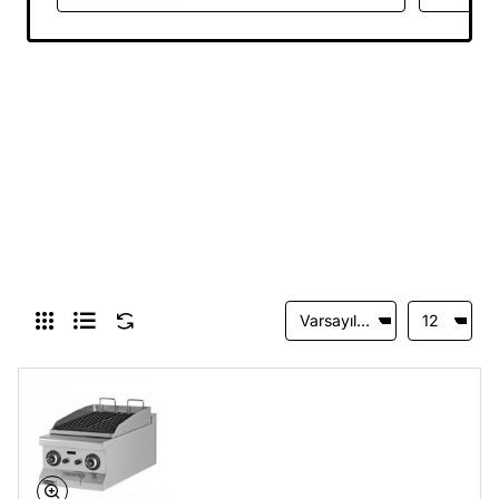
Döküm
ızgaralar,
Grill Plate, kömürlü ızgaralar, lavataşlı ızgaralar, salamander ızgaralar gibi birçok
ızgara çeşidini bulabileceğiniz sitemiz artık hizmetiniz de. Sizler de her bütçeye uygun, kaliteli bir ızgara
arıyorsanız doğru sitedesiniz. Izgara çeşitleri her türlü kesime uygun bir şekil de üretilmiştir ve
temizlikleri de modelden modele farklılık göstermektedir. Türk mutfağının vazgeçilmezi olan et ürünleri
ve ızgaralar endüstriyel mutfaklarda da yerini almış durumda, sizler de ATALAY, ELECTROLUX, GMG,
SGS gibi markalar arasından dilediğinizi seçebilir ve ızgaralarınızı yapmaya başlayabilirsiniz. Elektrikli
veya gazlı modelleri bulunan bu ızgaralar arasından mutfağınıza uygun olanı seçmek zor bir süreç olsa
da sitemiz deki onlarca model arasından size uygununu bulmak çokta zor olmayacaktır.