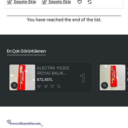
Sepete Ekle
Sepete Ekle
You have reached the end of the list.
En Çok Görüntülenen
ALECTRA YILDIZ
(RÜYA) BALIK
BIÇAK 12'Lİ (1
872,45TL
KUTU) -ALC 086