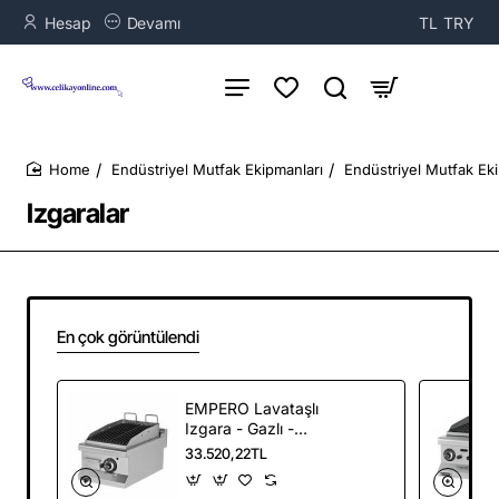
Hesap
Devamı
TL
TRY
Endüstriyel Mutfak Ekipmanları
Endüstriyel Mutfak Ek
home
Izgaralar
En çok görüntülendi
EMPERO Lavataşlı
Izgara - Gazlı -
EMP.6LG010 ALC-
33.520,22TL
502