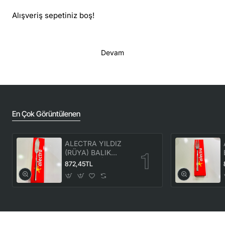
mevcut bulunur.
Alışveriş sepetiniz boş!
Devam
En Çok Görüntülenen
ALECTRA YILDIZ
(RÜYA) BALIK
BIÇAK 12'Lİ (1
872,45TL
KUTU) -ALC 086