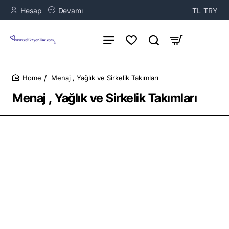
Hesap
Devamı
TL
TRY
Menaj , Yağlık ve Sirkelik Takımları
home
Menaj , Yağlık ve Sirkelik Takımları
Menaj, yağlık ve sirkelik takımları en çok nerede kullanılır? Bu ürünlerin fiyatları ve yapımından
kullanılan malzemeler nelerdir?
Menaj, yağlık ve sirkelik takımlar
bu aralar bir çok işletme tarafından
kullanılmaya başlandı. Kullanılan bu ürünün üretimi ve yapımı da oldukça artmıştır. Ürünün kaliteli
olması ve sağlam olması çok önemlidir. Bu ürünün ev dışında catering firmaları, kafeler, restoranlar gibi
bir çok yerde kullanılması daha da önemini arttırdı. Kullanıcıların alırken en çok dikkat etmesi gereken
nokta ise ürünün teknik özellikleridir. Markalar kısmına bakacak olursak eğer Paşabahçe, Lava, Bonna
gibi bir çok markanın ürünlerini sitemizde görmeniz mümkündür. Fiyatları ve teknik aksamları da sitede