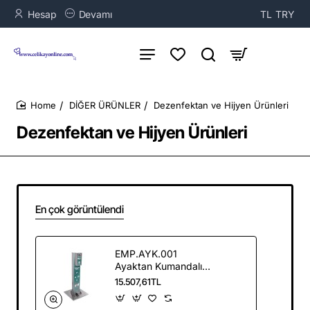
Hesap
Devamı
TL
TRY
DİĞER ÜRÜNLER
Dezenfektan ve Hijyen Ürünleri
home
Dezenfektan ve Hijyen Ürünleri
En çok görüntülendi
EMP.AYK.001
Ayaktan Kumandalı
Dezenfektan
15.507,61TL
İstasyonu ALC-
AYK001