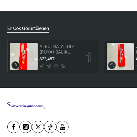
En Çok Görüntülenen
ALECTRA YILDIZ
(RÜYA) BALIK
BIÇAK 12'Lİ (1
872,45TL
KUTU) -ALC 086