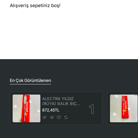
Alışveriş sepetiniz boş!
En Çok Görüntülenen
ALECTRA YILDIZ
(RÜYA) BALIK BIÇAK
12'Lİ (1 KUTU) -ALC
872,45TL
086