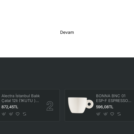
Devam
Alectra İstanbul Balık
BONNA BNC 01
Çatal 12li (1KUTU )
ESP-F ESPRESSO
ALC-069
FİNCANI 70CC ( 6
872,45TL
596,08TL
ADET ) ALC-364