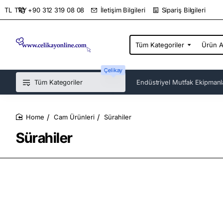
+90 312 319 08 08
İletişim Bilgileri
Sipariş Bilgileri
TL
TRY
Tüm Kategoriler
Ürün
Ara...
Çelikay
Tüm Kategoriler
Endüstriyel Mutfak Ekipmanl
Cam Ürünleri
Sürahiler
home
Sürahiler
Sürahiler mutfaktaki kullanım yeri neredir? Fiyatların ortalaması nelerdir? Sürahilerin bir çok alanda kullan
artık üretici markalar göz boyamayı seviyor. İnsanların göz zevkine hitap etmek gerekir. Bunun dışında yapım
sitemizi ziyaret ederek bakabilirsiniz. Daha bir çok fırsat ve bilgiler ise sitede mevcuttur.