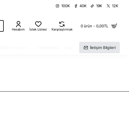
100K
40K
19K
12K
0 ürün - 0,00TL
Hesabım
İstek Listesi
Karşılaştırmak
Diğer Ürünler
Hakkımızda
Blog
İletişim Bilgileri
ktadır. Her ürün için bunu diyebiliriz aslında. Tasarımı daha güzel olan ürünü evimize almak isteriz. Zaten
çısında en iyi markalara bakalım. Bonna, Külsan gibi daha bir çok markanın cam
sürahiler
ile ilgili bilgileri