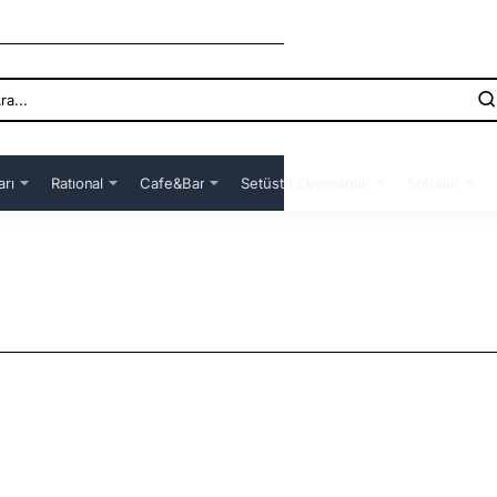
arı
Ratıonal
Cafe&Bar
Setüstü Ekipmanlar
Sofralar
dığını söylemek mümkündür. Daha çok evlerimizde kullandığımız bu cam sürahi ürünlerinin tasarımı artık ilgi çekici olma
ında kullanılan malzeme de kaliteli olmalıdır. Bu ürünlerin gerçekten tasarımı ve fiyatları oldukça iyidir. Tasarım a