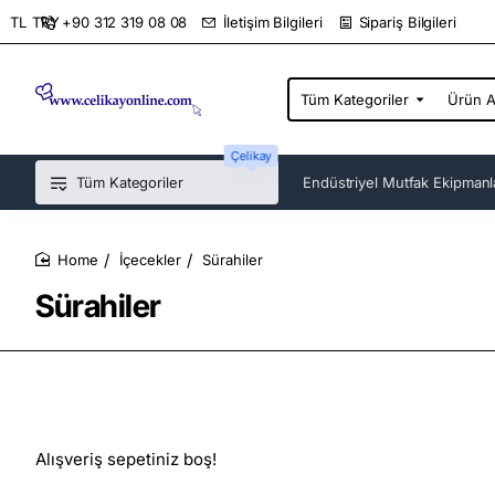
+90 312 319 08 08
İletişim Bilgileri
Sipariş Bilgileri
TL
TRY
Tüm Kategoriler
Ürün
Ara...
Çelikay
Tüm Kategoriler
Endüstriyel Mutfak Ekipmanl
İçecekler
Sürahiler
home
Sürahiler
Restoran, kafe gibi büyük çoğunluklara hitap eden işletmeler de masalarda görmeye alıştığımız
sürahiler
i arıyorsanız doğru yerdesiniz. İçerisin de su, meyve suyu, ayran ve benzeri onlarca meşrubatı saklayabileceğiniz bu ürünler sizlere servis esnasın da çokça yardımcı olacak. Plastik ve metal olmak üzere iki farklı şekil de sizlere sunulan sürahiler de içeceklerinizi dilediğiniz gibi saklayabilirsiniz. Termoslu modelleri sayesin de uzun süreler soğuk tutabileceğiniz modellerden, kahvele
Alışveriş sepetiniz boş!