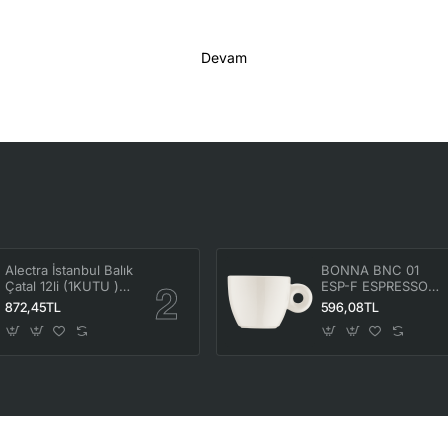
Devam
Alectra İstanbul Balık
BONNA BNC 01
Çatal 12li (1KUTU )
ESP-F ESPRESSO
ALC-069
FİNCANI 70CC ( 6
872,45TL
596,08TL
ADET ) ALC-364