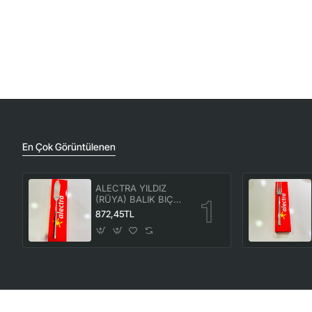
En Çok Görüntülenen
ALECTRA YILDIZ
(RÜYA) BALIK BIÇAK
12'Lİ (1 KUTU) -ALC
872,45TL
086