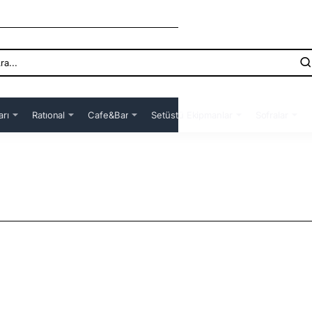
arı
Ratıonal
Cafe&Bar
Setüstü Ekipmanlar
Sofralar
rinizi sıcak tutabileceğiniz modellere kadar geniş bir yelpaze ile sizlere sunulan ürünleri incelemek için sitemiz de aratabilirsiniz. VARDILAR, OX, PİRGE, YÜRÜK, ALECTRA gibi alanın da uzman markalar ile daha güvenilir bir şekil de sunumlarınızı yapabilir ve içeceklerinizi saklayabilirsiniz.