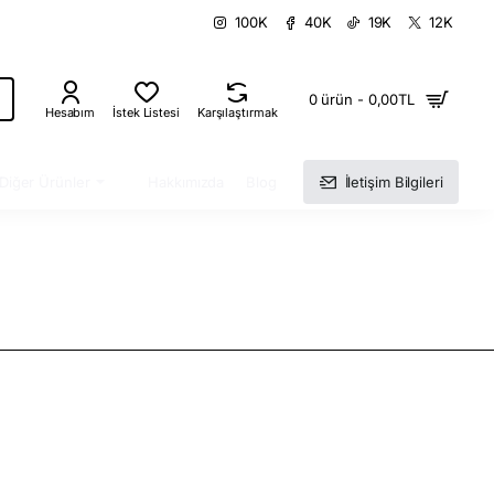
100K
40K
19K
12K
0 ürün - 0,00TL
Hesabım
İstek Listesi
Karşılaştırmak
Diğer Ürünler
Hakkımızda
Blog
İletişim Bilgileri